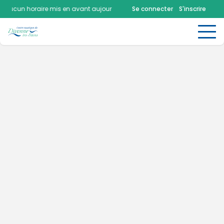
Aucun horaire mis en avant aujourd'hui.
Consultez la page horaires.
Se connecter
S'inscrire